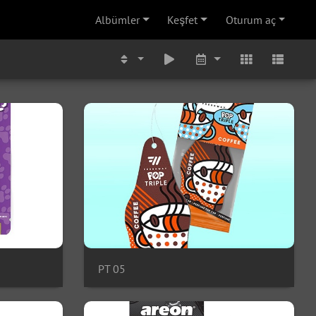
Albümler
Keşfet
Oturum aç
PT 05